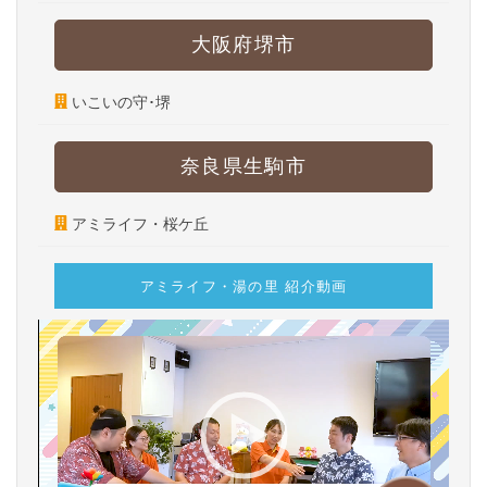
大阪府堺市
いこいの守･堺
奈良県生駒市
アミライフ・桜ケ丘
アミライフ・湯の里 紹介動画