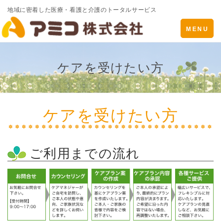
地域に密着した医療・看護と介護のトータルサービス
Toggle
MENU
navigatio
ケアを受けたい方
ケアを受けたい方
ご利用までの流れ