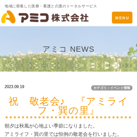
地域に密着した医療・看護と介護のトータルサービス
Toggle
MENU
navigatio
アミコ NEWS
2023.09.19
カテゴリ：イベント情報
祝 敬老会♪ 『アミライ
フ・巽の里』
朝夕は秋風が心地よい季節になりました。
アミライフ・巽の里では恒例の敬老会を行いました。