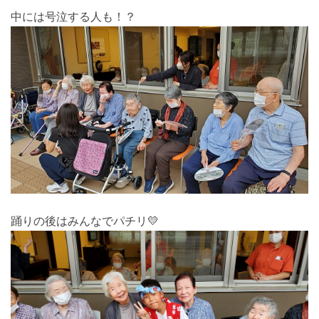
中には号泣する人も！？
踊りの後はみんなでパチリ💛