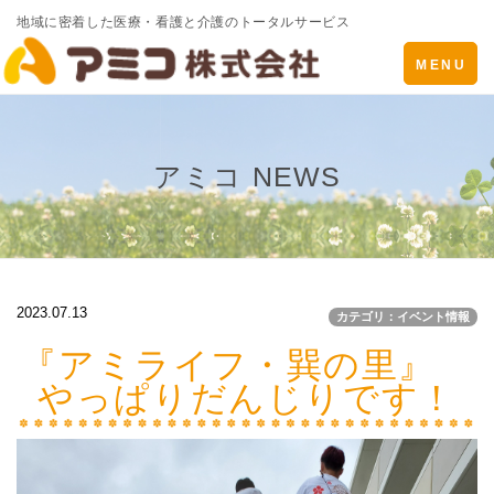
地域に密着した医療・看護と介護のトータルサービス
Toggle
MENU
navigatio
アミコ NEWS
2023.07.13
カテゴリ：イベント情報
『アミライフ・巽の里』
やっぱりだんじりです！