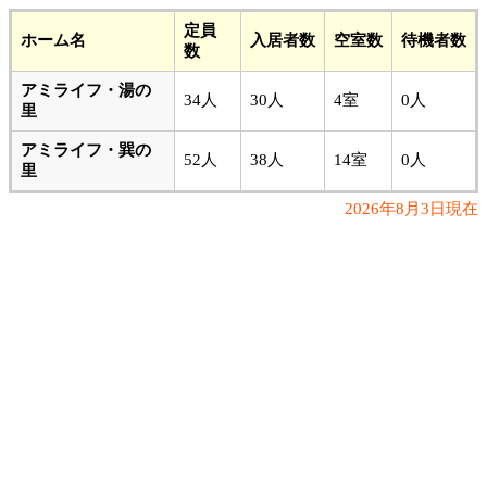
定員
ホーム名
入居者数
空室数
待機者数
数
アミライフ・湯の
34人
30人
4室
0人
里
アミライフ・巽の
52人
38人
14室
0人
里
2026年8月3日現在