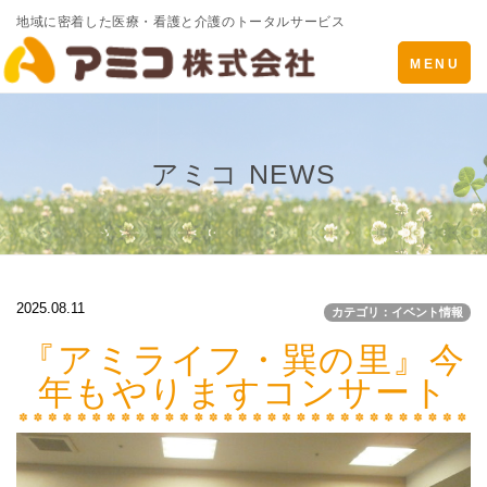
地域に密着した医療・看護と介護のトータルサービス
Toggle
MENU
navigatio
アミコ NEWS
2025.08.11
カテゴリ：イベント情報
『アミライフ・巽の里』今
年もやりますコンサート