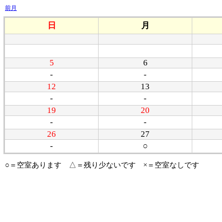
前月
日
月
5
6
-
-
12
13
-
-
19
20
-
-
26
27
-
○
○＝空室あります △＝残り少ないです ×＝空室なしです