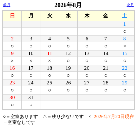
2026年8月
前月
次月
日
月
火
水
木
金
土
1
○
2
3
4
5
6
7
8
○
○
○
○
○
○
×
9
10
11
12
13
14
15
×
×
×
○
○
○
○
16
17
18
19
20
21
22
○
○
○
○
○
○
○
23
24
25
26
27
28
29
○
○
○
○
○
○
○
30
31
○
○
○＝空室あります △＝残り少ないです ×
2026年7月20日現在
＝空室なしです